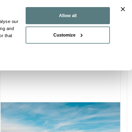
 LAVORO
DESTINATION WEDDING
BLOG
CONTATTI
Allow all
alyse our
ing and
Customize
r that