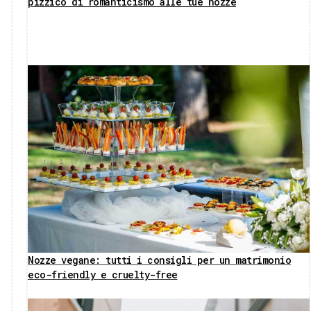
pizzico di romanticismo alle tue nozze
Nozze vegane: tutti i consigli per un matrimonio
eco-friendly e cruelty-free