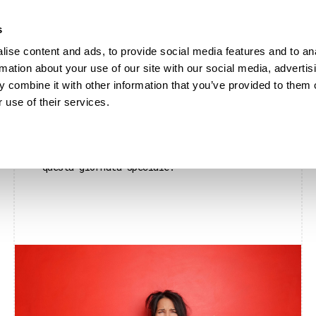
s
HOME
MATRIMONI
DOVE
ise content and ads, to provide social media features and to an
rmation about your use of our site with our social media, advertis
 combine it with other information that you’ve provided to them o
 use of their services.
News, consigli e tendenze.
Qui raccolgo articoli e approfondimenti
legati al matrimonio, ai luoghi e alle
scelte che contribuiscono a dare forma a
questa giornata speciale.