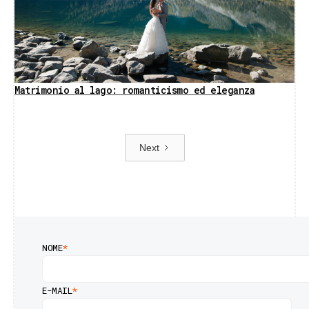
Matrimonio al lago: romanticismo ed eleganza
Next
NOME
*
E-MAIL
*