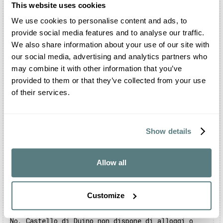
dalla struttura.
This website uses cookies
Quali eventi è possibile festeggiare nel
We use cookies to personalise content and ads, to
Castello di Duino?
provide social media features and to analyse our traffic.
All’interno del Castello di Duino è possibile
We also share information about your use of our site with
organizzare le vostre ricorrenze più importanti.
our social media, advertising and analytics partners who
La struttura è infatti aperta a matrimoni e feste
may combine it with other information that you’ve
private. Potrete inoltre organizzare qui i vostri
provided to them or that they’ve collected from your use
meeting, eventi aziendali e cene di gala.
of their services.
Il Castello di Duino può ospitare meeting di
lavoro?
Certamente. Castello di Duino mette a disposizione
Show details
i suoi Saloni per l'organizzazione di eventi e
convention. Gli ambienti sono dotati di ogni
comfort e presentano un impianto tecnologicamente
Allow all
avanzato. Potete conoscere la disponibilità della
struttura consultando il
sito web ufficiale
.
Posso pernottare all’interno del Castello di
Customize
Duino?
No, Castello di Duino non dispone di alloggi o