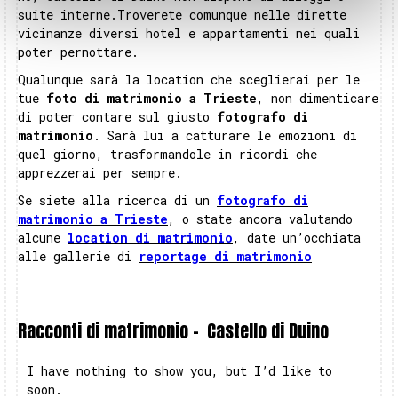
suite interne.Troverete comunque nelle dirette
vicinanze diversi hotel e appartamenti nei quali
poter pernottare.
Qualunque sarà la location che sceglierai per le
tue
foto di matrimonio a Trieste
, non dimenticare
di poter contare sul giusto
fotografo di
matrimonio
. Sarà lui a catturare le emozioni di
quel giorno, trasformandole in ricordi che
apprezzerai per sempre.
Se siete alla ricerca di un
fotografo di
matrimonio a Trieste
, o state ancora valutando
alcune
location di matrimonio
, date un’occhiata
alle gallerie di
reportage di matrimonio
Racconti di matrimonio -
Castello di Duino
I have nothing to show you, but I’d like to
soon.