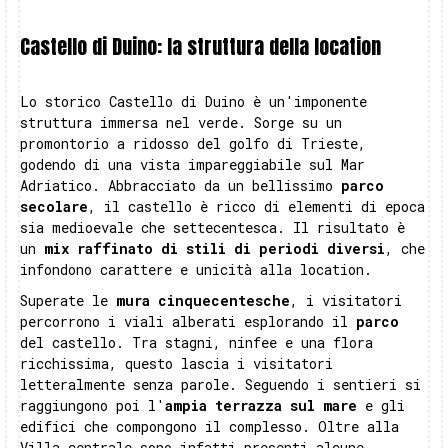
Castello di Duino: la struttura della location
Lo storico Castello di Duino è un'imponente
struttura immersa nel verde. Sorge su un
promontorio a ridosso del golfo di Trieste,
godendo di una vista impareggiabile sul Mar
Adriatico. Abbracciato da un bellissimo
parco
secolare
, il castello è ricco di elementi di epoca
sia medioevale che settecentesca. Il risultato è
un
mix raffinato di stili di periodi diversi
, che
infondono carattere e unicità alla location.
Superate le
mura cinquecentesche
, i visitatori
percorrono i viali alberati esplorando il
parco
del castello. Tra stagni, ninfee e una flora
ricchissima, questo lascia i visitatori
letteralmente senza parole. Seguendo i sentieri si
raggiungono poi l'
ampia terrazza sul mare
e gli
edifici che compongono il complesso. Oltre alla
Villa centrale sono infatti presenti alcune