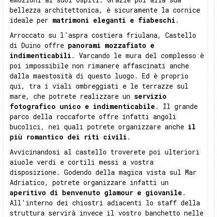
bellezza architettonica, è sicuramente la cornice
ideale per
matrimoni eleganti e fiabeschi
.
Arroccato su l'aspra costiera friulana, Castello
di Duino offre
panorami mozzafiato e
indimenticabili
. Varcando le mura del complesso è
poi impossibile non rimanere affascinati anche
dalla maestosità di questo luogo. Ed è proprio
qui, tra i viali ombreggiati e le terrazze sul
mare, che potrete realizzare un
servizio
fotografico unico e indimenticabile
. Il grande
parco della roccaforte offre infatti angoli
bucolici, nei quali potrete organizzare anche
il
più romantico dei riti civili
.
Avvicinandosi al castello troverete poi ulteriori
aiuole verdi e cortili messi a vostra
disposizione. Godendo della magica vista sul Mar
Adriatico, potrete organizzare infatti un
aperitivo di benvenuto glamour e giovanile
.
All'interno dei chiostri adiacenti lo staff della
struttura servirà invece il vostro banchetto nelle