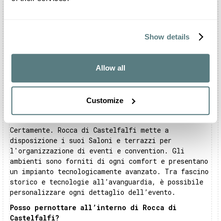
Quali eventi è possibile festeggiare a Rocca di
Castelfalfi?
All’interno di Rocca di Castelfalfi è possibile
Show details
organizzare le vostre ricorrenze più importanti.
La struttura, infatti, è aperta a matrimoni,
battesimi, comunioni e feste private. Potrete
Allow all
inoltre organizzare i vostri meeting, eventi
aziendali, showroom, sfilate e cene di gala.
Customize
Rocca di Castelfalfi può ospitare meeting di
lavoro?
Certamente. Rocca di Castelfalfi mette a
disposizione i suoi Saloni e terrazzi per
l'organizzazione di eventi e convention. Gli
ambienti sono forniti di ogni comfort e presentano
un impianto tecnologicamente avanzato. Tra fascino
storico e tecnologie all’avanguardia, è possibile
personalizzare ogni dettaglio dell’evento.
Posso pernottare all’interno di Rocca di
Castelfalfi?