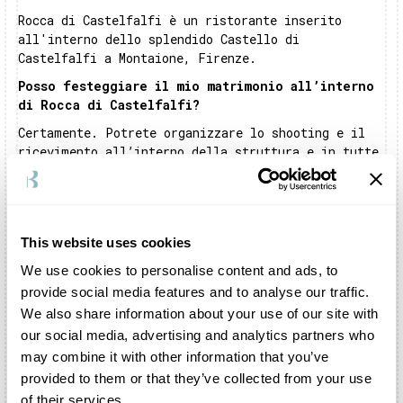
Rocca di Castelfalfi è un ristorante inserito
all'interno dello splendido Castello di
Castelfalfi a Montaione, Firenze.
Posso festeggiare il mio matrimonio all’interno
di Rocca di Castelfalfi?
Certamente. Potrete organizzare lo shooting e il
ricevimento all’interno della struttura e in tutte
le zone del borgo. L’intero complesso viene
dedicato in esclusiva alla vostra festa. Il team
della struttura vi seguirà con attenzione,
occupandosi anche della scelta di musicisti,
This website uses cookies
fotografi e fioristi.
We use cookies to personalise content and ads, to
All’interno di Rocca di Castelfalfi c’è un
ristorante?
provide social media features and to analyse our traffic.
We also share information about your use of our site with
Rocca di Castelfalfiè un celebre ristorante
our social media, advertising and analytics partners who
gourmet. Lo chef, Michele Rinaldi, è stato allievo
may combine it with other information that you’ve
del famoso Gualtiero Marchesi. La cucina proposta
è di prima qualità, con piatti tipici realizzati
provided to them or that they’ve collected from your use
con prodotti locali selezionati.
of their services.