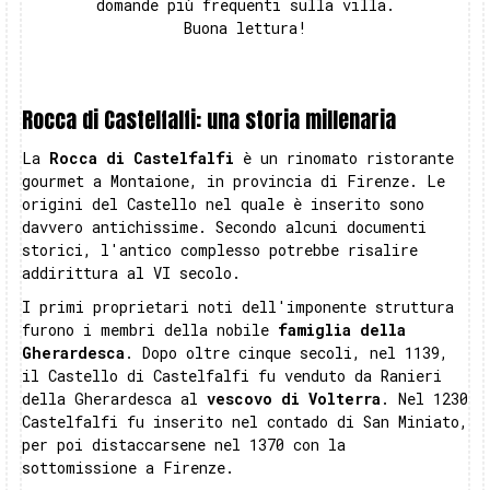
domande più frequenti sulla villa.
Buona lettura!
Rocca di Castelfalfi: una storia millenaria
La
Rocca di Castelfalfi
è un rinomato ristorante
gourmet a Montaione, in provincia di Firenze. Le
origini del Castello nel quale è inserito sono
davvero antichissime. Secondo alcuni documenti
storici, l'antico complesso potrebbe risalire
addirittura al VI secolo.
I primi proprietari noti dell'imponente struttura
furono i membri della nobile
famiglia della
Gherardesca
. Dopo oltre cinque secoli, nel 1139,
il Castello di Castelfalfi fu venduto da Ranieri
della Gherardesca al
vescovo di Volterra
. Nel 1230
Castelfalfi fu inserito nel contado di San Miniato,
per poi distaccarsene nel 1370 con la
sottomissione a Firenze.