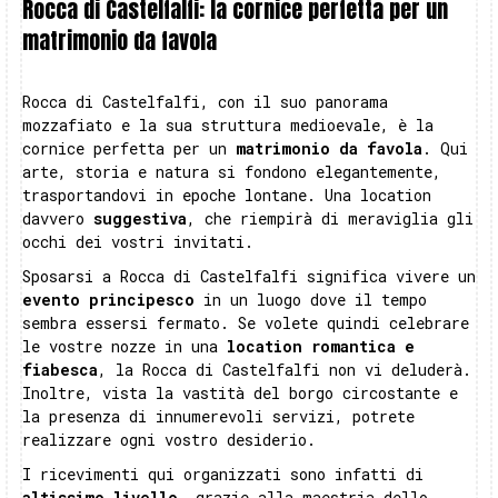
Rocca di Castelfalfi: la cornice perfetta per un
matrimonio da favola
Rocca di Castelfalfi, con il suo panorama
mozzafiato e la sua struttura medioevale, è la
cornice perfetta per un
matrimonio da favola
. Qui
arte, storia e natura si fondono elegantemente,
trasportandovi in epoche lontane. Una location
davvero
suggestiva
, che riempirà di meraviglia gli
occhi dei vostri invitati.
Sposarsi a Rocca di Castelfalfi significa vivere un
evento principesco
in un luogo dove il tempo
sembra essersi fermato. Se volete quindi celebrare
le vostre nozze in una
location romantica e
fiabesca
, la Rocca di Castelfalfi non vi deluderà.
Inoltre, vista la vastità del borgo circostante e
la presenza di innumerevoli servizi, potrete
realizzare ogni vostro desiderio.
I ricevimenti qui organizzati sono infatti di
altissimo livello
, grazie alla maestria dello