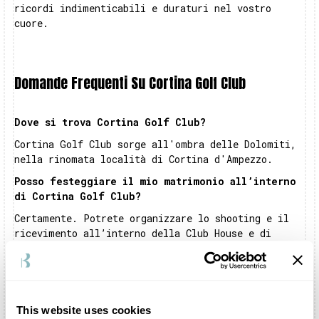
ricordi indimenticabili e duraturi nel vostro
cuore.
Domande Frequenti Su Cortina Golf Club
Dove si trova Cortina Golf Club?
Cortina Golf Club sorge all'ombra delle Dolomiti,
nella rinomata località di Cortina d'Ampezzo.
Posso festeggiare il mio matrimonio all’interno
di Cortina Golf Club?
Certamente. Potrete organizzare lo shooting e il
ricevimento all’interno della Club House e di
tutte le zone annesse.
All’interno di Cortina Golf Club c’è un
ristorante?
Sì, Cortina Golf Club dispone di un servizio di
This website uses cookies