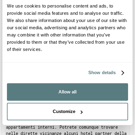
ristorazione interna. Il ristorante si trova al
We use cookies to personalise content and ads, to
primo piano della Club House.
provide social media features and to analyse our traffic.
Quali eventi è possibile festeggiare a Cortina
We also share information about your use of our site with
Golf Club?
our social media, advertising and analytics partners who
All’interno di Cortina Golf Club è possibile
may combine it with other information that you’ve
organizzare le vostre ricorrenze più importanti.
provided to them or that they’ve collected from your use
La struttura, infatti, è aperta a matrimoni e
of their services.
feste private. Potrete, inoltre, organizzare qui i
vostri meeting ed eventi aziendali.
Cortina Golf Club può ospitare meeting di
Show details
lavoro?
Certamente. Cortina Golf Club mette a disposizione
i suoi ambienti interni ed esterni per
Allow all
l'organizzazione di eventi e convention.
Possopernottare all’interno di Cortina Golf
Club?
Customize
No, Cortina Golf Club non dispone di camere o
appartamenti interni. Potrete comunque trovare
nelle dirette vicinanze alcuni hotel partner della