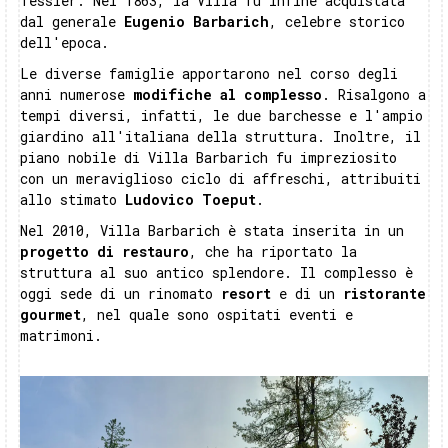
Tessier. Nel 1863, la Villa fu infine acquistata
dal generale
Eugenio Barbarich
, celebre storico
dell'epoca.
Le diverse famiglie apportarono nel corso degli
anni numerose
modifiche al complesso
. Risalgono a
tempi diversi, infatti, le due barchesse e l'ampio
giardino all'italiana della struttura. Inoltre, il
piano nobile di Villa Barbarich fu impreziosito
con un meraviglioso ciclo di affreschi, attribuiti
allo stimato
Ludovico Toeput
.
Nel 2010, Villa Barbarich è stata inserita in un
progetto di restauro
, che ha riportato la
struttura al suo antico splendore. Il complesso è
oggi sede di un rinomato
resort
e di un
ristorante
gourmet
, nel quale sono ospitati eventi e
matrimoni.