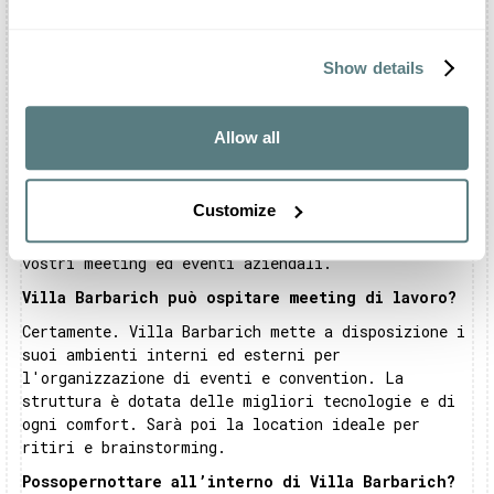
sono pronti a servire piatti della tradizione
veneta, elaborandoli in modo originale. Potrete
comunque personalizzare il vostro menù, ma non
Show details
ingaggiare un catering esterno.
Quali eventi è possibile festeggiare a Villa
Barbarich?
Allow all
All’interno di Villa Barbarich è possibile
organizzare le vostre ricorrenze più importanti.
Customize
La struttura, infatti, è aperta a matrimoni e
feste private. Inoltre, potrete organizzare qui i
vostri meeting ed eventi aziendali.
Villa Barbarich può ospitare meeting di lavoro?
Certamente. Villa Barbarich mette a disposizione i
suoi ambienti interni ed esterni per
l'organizzazione di eventi e convention. La
struttura è dotata delle migliori tecnologie e di
ogni comfort. Sarà poi la location ideale per
ritiri e brainstorming.
Possopernottare all’interno di Villa Barbarich?