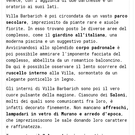
venete, con l'aggiunta di due barchesse e un
oratorio ai suoi lati.
Villa Barbarich è poi circondata da un vasto
parco
secolare
, impreziosito da piante rare e aiuole
fiorite. In esso trovano posto le diverse aree del
complesso, come il
giardino all'italiana
, una
moderna piscina e un suggestivo patio.
Avvicinandosi allo splendido
corpo padronale
è
poi possibile ammirare l'imponente facciata del
complesso, abbellita da un romantico balconcino.
Da qui è possibile osservare il lento scorrere del
ruscello interno
alla Villa, sormontato da un
elegante ponticello in legno.
Gli interni di Villa Barbarich sono poi il vero
cuore pulsante della magione. Ciascuno dei
Saloni
,
molti dei quali sono comunicanti fra loro, è
infatti decorato finemente. Non mancano
affreschi,
lampadari in vetro di Murano e arredo d'epoca
,
che impreziosiscono le sale donando loro carattere
e raffinatezza.