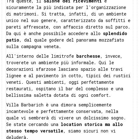
Tra queste, il
Salone dei ricevimenti
è
sicuramente la più indicata per l'organizzazione
di matrimoni. Si tratta, infatti, di un ambiente
unico nel suo genere, caratterizzato da soffitti e
pareti affrescate, con affaccio diretto sul parco.
Da qui è anche possibile accedere allo
splendido
patio
, dal quale godere del panorama mozzafiato
sulla campagna veneta.
All'interno delle limitrofe
barchesse
, invece,
troverete un ambiente più informale. Qui le
decorazioni sfarzose lasciano spazio alle travi
lignee e al pavimento in cotto, tipici dei rustici
veneti. Questi ambienti, oggi perfettamente
restaurati, ospitano il bar del complesso e una
bellissima saletta dotata di ogni comfort.
Villa Barbarich è una dimora semplicemente
incantevole e perfettamente conservata, nella
quale vi sembrerà di vivere un dolcissimo sogno.
Se state cercando una
location storica ma allo
stesso tempo versatile
, siamo sicuri non vi
deluderà.