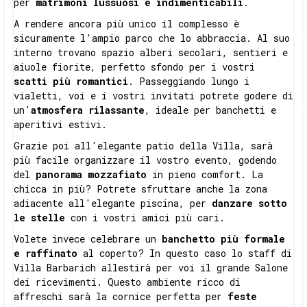
per
matrimoni lussuosi e indimenticabili
.
A rendere ancora più unico il complesso è
sicuramente l'ampio parco che lo abbraccia. Al suo
interno trovano spazio alberi secolari, sentieri e
aiuole fiorite, perfetto sfondo per i vostri
scatti più romantici
. Passeggiando lungo i
vialetti, voi e i vostri invitati potrete godere di
un'
atmosfera rilassante
, ideale per banchetti e
aperitivi estivi.
Grazie poi all'elegante patio della Villa, sarà
più facile organizzare il vostro evento, godendo
del
panorama mozzafiato
in pieno comfort. La
chicca in più? Potrete sfruttare anche la zona
adiacente all'elegante piscina, per
danzare sotto
le stelle
con i vostri amici più cari.
Volete invece celebrare un
banchetto
più formale
e raffinato
al coperto? In questo caso lo staff di
Villa Barbarich allestirà per voi il grande Salone
dei ricevimenti. Questo ambiente ricco di
affreschi sarà la cornice perfetta per
feste