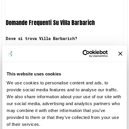
Domande Frequenti Su Villa Barbarich
Dove si trova Villa Barbarich?
Villa Barbarich sorge tra Mestre e Zelarino, in
provincia di Venezia.
Posso festeggiare il mio matrimonio all’interno
di Villa Barbarich?
This website uses cookies
Ovviamente. Potrete organizzare lo shooting e il
We use cookies to personalise content and ads, to
ricevimento all’interno del Parco, dei Saloni
della Villa e di tutte le zone annesse.
provide social media features and to analyse our traffic.
We also share information about your use of our site with
All’interno di Villa Barbarich c’è un
our social media, advertising and analytics partners who
ristorante?
may combine it with other information that you’ve
Villa Barbarich è sede di un rinomato ristorante
provided to them or that they’ve collected from your use
gourmet, che si occuperà della preparazione del
of their services.
vostro banchetto nuziale. Gli chef della struttura