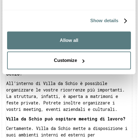
possibile celebrare su richiesta anche il vostro
rito civile.
Show details
All’interno di Villa da Schio c’è un ristorante?
Villa da Schio non presenta un servizio di
ristorazione interna. Potrà comunque consigliarvi
Allow all
un catering esterno di fiducia qualora ne siate
sprovvisti. Inoltre, la struttura mette a vostra
disposizione la sua cucina.
Customize
Quali eventi è possibile festeggiare a Villa da
Schio?
All’interno di Villa da Schio è possibile
organizzare le vostre ricorrenze più importanti.
La struttura, infatti, è aperta a matrimoni e
feste private. Potrete inoltre organizzare i
vostri meeting, eventi aziendali e culturali.
Villa da Schio può ospitare meeting di lavoro?
Certamente. Villa da Schio mette a disposizione i
suoi ambienti interni ed esterni per