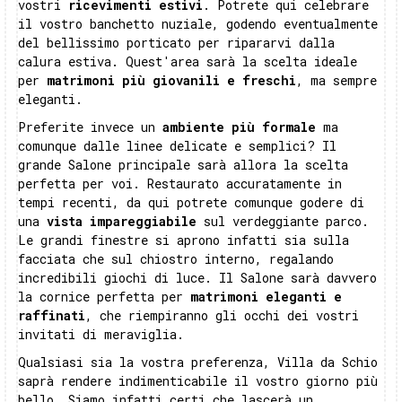
vostri
ricevimenti estivi
. Potrete qui celebrare
il vostro banchetto nuziale, godendo eventualmente
del bellissimo porticato per ripararvi dalla
calura estiva. Quest'area sarà la scelta ideale
per
matrimoni più giovanili e freschi
, ma sempre
eleganti.
Preferite invece un
ambiente più formale
ma
comunque dalle linee delicate e semplici? Il
grande Salone principale sarà allora la scelta
perfetta per voi. Restaurato accuratamente in
tempi recenti, da qui potrete comunque godere di
una
vista impareggiabile
sul verdeggiante parco.
Le grandi finestre si aprono infatti sia sulla
facciata che sul chiostro interno, regalando
incredibili giochi di luce. Il Salone sarà davvero
la cornice perfetta per
matrimoni eleganti e
raffinati
, che riempiranno gli occhi dei vostri
invitati di meraviglia.
Qualsiasi sia la vostra preferenza, Villa da Schio
saprà rendere indimenticabile il vostro giorno più
bello. Siamo infatti certi che lascerà un