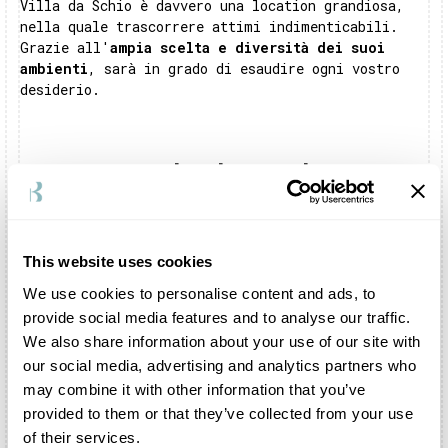
Villa da Schio è davvero una location grandiosa,
nella quale trascorrere attimi indimenticabili.
Grazie all'
ampia scelta e diversità dei suoi
ambienti
, sarà in grado di esaudire ogni vostro
desiderio.
Domande Frequenti Su Villa da Schio
Dove si trova Villa da Schio?
Villa da Schio sorge a pochi chilometri da
This website uses cookies
Vicenza, nella storica cittadina di
We use cookies to personalise content and ads, to
Castelgomberto.
provide social media features and to analyse our traffic.
Posso festeggiare il mio matrimonio all’interno
We also share information about your use of our site with
di Villa da Schio?
our social media, advertising and analytics partners who
Certamente. Potrete organizzare lo shooting e il
may combine it with other information that you’ve
ricevimento all’interno della struttura e in tutte
provided to them or that they’ve collected from your use
le zone annesse. L’intero complesso viene dedicato
of their services.
in esclusiva alla vostra festa. Inoltre, è