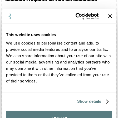
Dove si trova Villa del Balbianello?
Villa del Balbianello sorge sulla penisola di
Lavedo, a Lenno, sulle sponde del lago di Como.
This website uses cookies
Posso festeggiare il mio matrimonio all’interno
di Villa del Balbianello?
We use cookies to personalise content and ads, to
Certamente. Potrete organizzare lo shooting e il
provide social media features and to analyse our traffic.
ricevimento all’interno della struttura e in tutte
We also share information about your use of our site with
le zone annesse. L’intero complesso viene dedicato
our social media, advertising and analytics partners who
in esclusiva alla vostra festa. È possibile inoltre
may combine it with other information that you’ve
celebrare su richiesta anche il vostro rito civile
provided to them or that they’ve collected from your use
e simbolico direttamente sul lago.
of their services.
All’interno di Villa del Balbianello c’è un
ristorante?
No, Villa del Balbianello non dispone di un
Show details
ristorante. Qualora ne siate sprovvisti, potrete
però scegliere di affidare il servizio catering ad
uno dei partner della struttura.