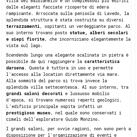
Villa del Balbianello è un complessodi più edifici
dalle eleganti facciate ricoperte di edera
rampicante. Arroccata sulla penisola di Lavedo, la
splendida struttura è stata costruita su diversi
terrazzamenti
, ospitanti un verdeggiante parco. Al
suo interno trovano posto
statue, alberi secolari
e siepi fiorite
, che incorniciano elegantemente la
vista sul lago.
Scendendo lungo una elegante scalinata in pietra è
possibile da qui raggiungere la
caratteristica
darsena
. Questa è tuttora in uso e permette
l'accesso alla location direttamente via mare.
Alla sommità del parco si trova invece la
splendida villa settecentesca. Al suo interno, tra
grandi saloni decorati
e lussuoso mobilio
d'epoca, si trovano numerosi reperti geologici.
L'edificio principale ospita infatti un
prestigioso museo
, nel quale sono conservati i
cimeli dell'esploratore Guido Monzino.
I grandi saloni, per ovvie ragioni, non sono però a
disposizione per l'organizzazione di eventi e