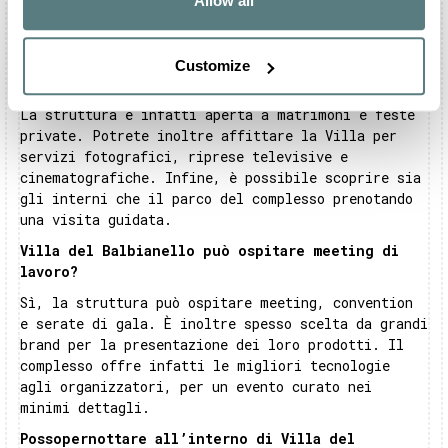
Allow all
Quali eventi è possibile festeggiare a Villa del
Balbianello?
Customize
All’interno di Villa del Balbianello è possibile
organizzare le vostre ricorrenze più importanti.
La struttura è infatti aperta a matrimoni e feste
private. Potrete inoltre affittare la Villa per
servizi fotografici, riprese televisive e
cinematografiche. Infine, è possibile scoprire sia
gli interni che il parco del complesso prenotando
una visita guidata.
Villa del Balbianello può ospitare meeting di
lavoro?
Sì, la struttura può ospitare meeting, convention
e serate di gala. È inoltre spesso scelta da grandi
brand per la presentazione dei loro prodotti. Il
complesso offre infatti le migliori tecnologie
agli organizzatori, per un evento curato nei
minimi dettagli.
Possopernottare all’interno di Villa del