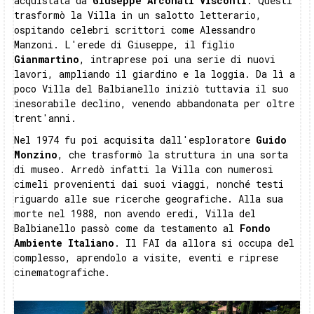
acquistata da
Giuseppe Arconati Visconti
. Questi
trasformò la Villa in un salotto letterario,
ospitando celebri scrittori come Alessandro
Manzoni. L'erede di Giuseppe, il figlio
Gianmartino
, intraprese poi una serie di nuovi
lavori, ampliando il giardino e la loggia. Da lì a
poco Villa del Balbianello iniziò tuttavia il suo
inesorabile declino, venendo abbandonata per oltre
trent'anni.
Nel 1974 fu poi acquisita dall'esploratore
Guido
Monzino
, che trasformò la struttura in una sorta
di museo. Arredò infatti la Villa con numerosi
cimeli provenienti dai suoi viaggi, nonché testi
riguardo alle sue ricerche geografiche. Alla sua
morte nel 1988, non avendo eredi, Villa del
Balbianello passò come da testamento al
Fondo
Ambiente Italiano
. Il FAI da allora si occupa del
complesso, aprendolo a visite, eventi e riprese
cinematografiche.