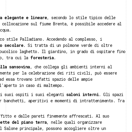
ra elegante e lineare
, secondo lo stile tipico delle
 collocazione sul fiume Brenta, è possibile accedere al
cqua.
co stile Palladiano. Accedendo al complesso, i
o secolare
. Si tratta di un polmone verde di oltre
bucolico laghetto. Il giardino, in grado di ospitare fino
so, tra cui la
foresteria
.
lla sansovina
, che collega gli ambienti interni al
mente per la celebrazione dei riti civili, può essere
ad essa trovano infatti spazio delle ampie
l'aperto in caso di maltempo.
ei suoi ospiti i suoi eleganti
saloni interni
. Gli spazi
r banchetti, aperitivi e momenti di intrattenimento. Tra
ffitto e dalle pareti finemente affrescati. Al suo
lette del piano terra
, nelle quali organizzare
l Salone principale, possono accogliere oltre un