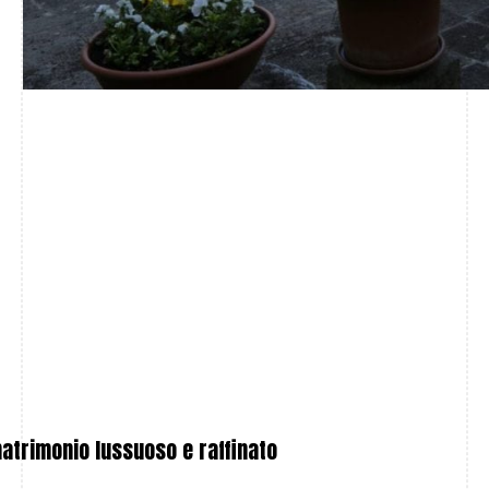
 matrimonio lussuoso e raffinato