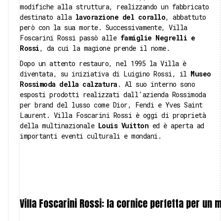
modifiche alla struttura, realizzando un fabbricato
destinato alla
lavorazione del corallo
, abbattuto
però con la sua morte. Successivamente, Villa
Foscarini Rossi passò alle
famiglie Negrelli e
Rossi
, da cui la magione prende il nome.
Dopo un attento restauro, nel 1995 la Villa è
diventata, su iniziativa di Luigino Rossi, il
Museo
Rossimoda della calzatura
. Al suo interno sono
esposti prodotti realizzati dall'azienda Rossimoda
per brand del lusso come Dior, Fendi e Yves Saint
Laurent. Villa Foscarini Rossi è oggi di proprietà
della multinazionale
Louis Vuitton
ed è aperta ad
importanti eventi culturali e mondani.
Villa Foscarini Rossi: la cornice perfetta per un