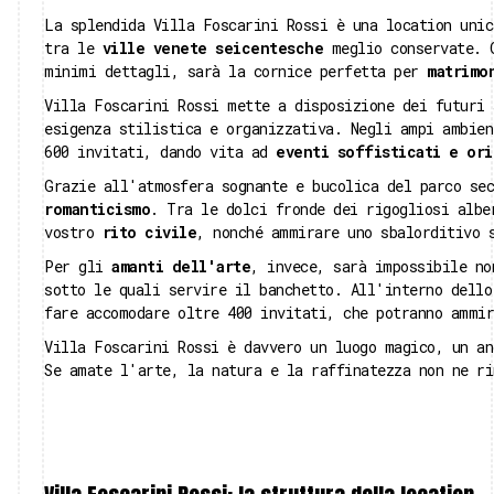
La splendida Villa Foscarini Rossi è una location unic
tra le
ville venete seicentesche
meglio conservate. 
minimi dettagli, sarà la cornice perfetta per
matrimo
Villa Foscarini Rossi mette a disposizione dei futuri 
esigenza stilistica e organizzativa. Negli ampi ambien
600 invitati, dando vita ad
eventi soffisticati e ori
Grazie all'atmosfera sognante e bucolica del parco se
romanticismo
. Tra le dolci fronde dei rigogliosi albe
vostro
rito civile
, nonché ammirare uno sbalorditivo 
Per gli
amanti dell'arte
, invece, sarà impossibile no
sotto le quali servire il banchetto. All'interno dello
fare accomodare oltre 400 invitati, che potranno ammir
Villa Foscarini Rossi è davvero un luogo magico, un an
Se amate l'arte, la natura e la raffinatezza non ne ri