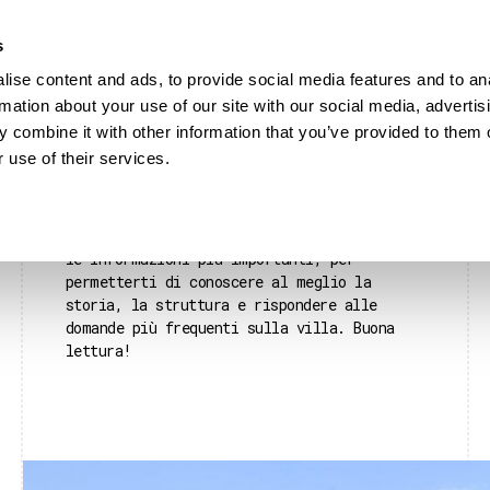
s
HOME
MATRIMONI
DOVE
ise content and ads, to provide social media features and to an
rmation about your use of our site with our social media, advertis
 combine it with other information that you’ve provided to them o
 use of their services.
La location di Villa Foscarini Rossi è una
delle strutture che ho più apprezzato nel
corso della mia esperienza come
fotografo
di matrimonio a Venezia
. Ho raccolto tutte
le informazioni più importanti, per
permetterti di conoscere al meglio la
storia, la struttura e rispondere alle
domande più frequenti sulla villa. Buona
lettura!