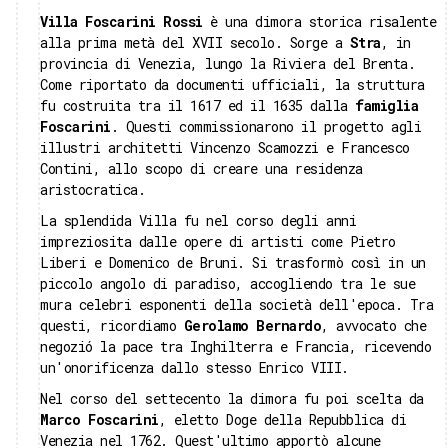
Villa Foscarini Rossi
è una dimora storica risalente
alla prima metà del XVII secolo. Sorge a
Stra
, in
provincia di Venezia, lungo la Riviera del Brenta.
Come riportato da documenti ufficiali, la struttura
fu costruita tra il 1617 ed il 1635 dalla
famiglia
Foscarini
. Questi commissionarono il progetto agli
illustri architetti Vincenzo Scamozzi e Francesco
Contini, allo scopo di creare una residenza
aristocratica.
La splendida Villa fu nel corso degli anni
impreziosita dalle opere di artisti come Pietro
Liberi e Domenico de Bruni. Si trasformò così in un
piccolo angolo di paradiso, accogliendo tra le sue
mura celebri esponenti della società dell'epoca. Tra
questi, ricordiamo
Gerolamo Bernardo
, avvocato che
negozió la pace tra Inghilterra e Francia, ricevendo
un'onorificenza dallo stesso Enrico VIII.
Nel corso del settecento la dimora fu poi scelta da
Marco Foscarini
, eletto Doge della Repubblica di
Venezia nel 1762. Quest'ultimo apportò alcune