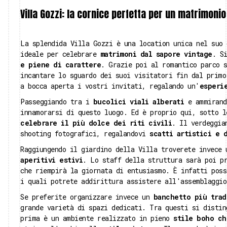
Villa Gozzi: la cornice perfetta per un matrimoni
La splendida Villa Gozzi è una location unica nel suo 
ideale per celebrare
matrimoni dal sapore vintage
. S
e piene di carattere
. Grazie poi al romantico parco s
incantare lo sguardo dei suoi visitatori fin dal primo
a bocca aperta i vostri invitati, regalando un'
esperi
Passeggiando tra i
bucolici viali alberati
e ammirando
innamorarsi di questo luogo. Ed è proprio qui, sotto l
celebrare
il più dolce dei riti civili
. Il verdeggia
shooting fotografici, regalandovi
scatti artistici e 
Raggiungendo il giardino della Villa troverete invece
aperitivi estivi
. Lo staff della struttura sarà poi p
che riempirà la giornata di entusiasmo. È infatti pos
i quali potrete addirittura assistere all'assemblaggio
Se preferite organizzare invece un
banchetto più trad
grande varietà di spazi dedicati. Tra questi si distin
prima è un ambiente realizzato in pieno
stile boho ch