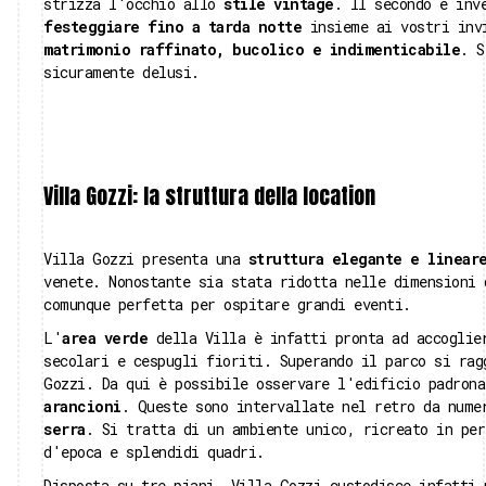
strizza l'occhio allo
stile vintage
. Il secondo è inv
festeggiare fino a tarda notte
insieme ai vostri invi
matrimonio raffinato,
bucolico e indimenticabile
. S
sicuramente delusi.
Villa Gozzi: la struttura della location
Villa Gozzi presenta una
struttura elegante e linear
venete. Nonostante sia stata ridotta nelle dimensioni 
comunque perfetta per ospitare grandi eventi.
L'
area verde
della Villa è infatti pronta ad accoglier
secolari e cespugli fioriti. Superando il parco si ra
Gozzi. Da qui è possibile osservare l'edificio padron
arancioni
. Queste sono intervallate nel retro da num
serra
. Si tratta di un ambiente unico, ricreato in per
d'epoca e splendidi quadri.
Disposta su tre piani, Villa Gozzi custodisce infatti