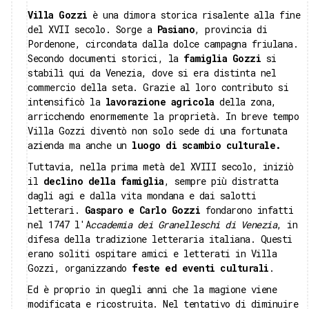
Villa Gozzi
è una dimora storica risalente alla fine
del XVII secolo. Sorge a
Pasiano
, provincia di
Pordenone, circondata dalla dolce campagna friulana.
Secondo documenti storici, la
famiglia Gozzi
si
stabilì qui da Venezia, dove si era distinta nel
commercio della seta. Grazie al loro contributo si
intensificò la
lavorazione agricola
della zona,
arricchendo enormemente la proprietà. In breve tempo
Villa Gozzi diventò non solo sede di una fortunata
azienda ma anche un
luogo di scambio culturale.
Tuttavia, nella prima metà del XVIII secolo, iniziò
il
declino della famiglia
, sempre più distratta
dagli agi e dalla vita mondana e dai salotti
letterari.
Gasparo e Carlo Gozzi
fondarono infatti
nel 1747 l'A
ccademia dei Granelleschi di Venezia
, in
difesa della tradizione letteraria italiana. Questi
erano soliti ospitare amici e letterati in Villa
Gozzi, organizzando
feste ed eventi culturali
.
Ed è proprio in quegli anni che la magione viene
modificata e ricostruita. Nel tentativo di diminuire