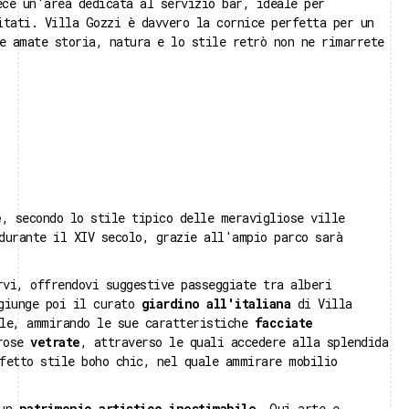
ece un'area dedicata al servizio bar, ideale per
tati. Villa Gozzi è davvero la cornice perfetta per un
e amate storia, natura e lo stile retrò non ne rimarrete
e
, secondo lo stile tipico delle meravigliose ville
durante il XIV secolo, grazie all'ampio parco sarà
vi, offrendovi suggestive passeggiate tra alberi
ggiunge poi il curato
giardino all'italiana
di Villa
ale, ammirando le sue caratteristiche
facciate
erose
vetrate
, attraverso le quali accedere alla splendida
fetto stile boho chic, nel quale ammirare mobilio
 un
patrimonio artistico inestimabile
. Qui arte e