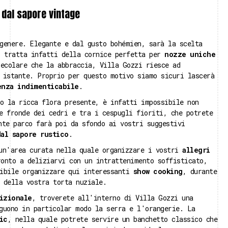
o dal sapore vintage
genere. Elegante e dal gusto bohémien, sarà la scelta
i tratta infatti della cornice perfetta per
nozze uniche
ecolare che la abbraccia, Villa Gozzi riesce ad
 istante. Proprio per questo motivo siamo sicuri lascerà
enza indimenticabile
.
 la ricca flora presente, è infatti impossibile non
e fronde dei cedri e tra i cespugli fioriti, che potrete
nte parco farà poi da sfondo ai vostri suggestivi
dal sapore rustico
.
 un'area curata nella quale organizzare i vostri
allegri
ronto a deliziarvi con un intrattenimento soffisticato,
sibile organizzare qui interessanti
show cooking
, durante
 della vostra torta nuziale.
izionale
, troverete all'interno di Villa Gozzi una
guono in particolar modo la serra e l'orangerie. La
ic
, nella quale potrete servire un banchetto classico che