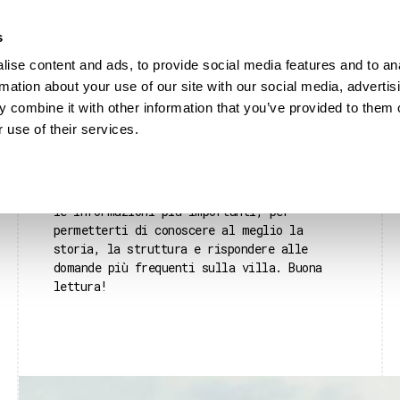
s
HOME
MATRIMONI
DOVE
ise content and ads, to provide social media features and to an
rmation about your use of our site with our social media, advertis
 combine it with other information that you’ve provided to them o
 use of their services.
La location di Villa Gozzi è una delle
strutture che ho più apprezzato nel corso
della mia esperienza come
fotografo di
matrimonio a Pordenone
. Ho raccolto tutte
le informazioni più importanti, per
permetterti di conoscere al meglio la
storia, la struttura e rispondere alle
domande più frequenti sulla villa. Buona
lettura!