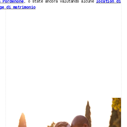
a Pordenone
, o state ancora valutando alcune
location di
ge di matrimonio